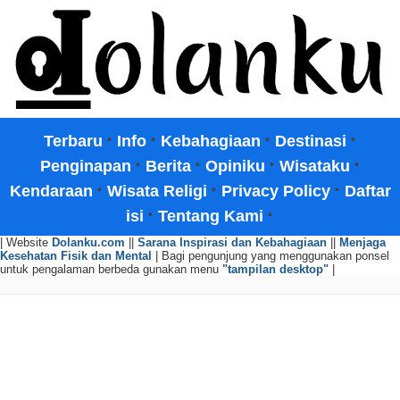
·
·
·
·
Terbaru
Info
Kebahagiaan
Destinasi
·
·
·
·
Penginapan
Berita
Opiniku
Wisataku
·
·
·
Kendaraan
Wisata Religi
Privacy Policy
Daftar
·
·
isi
Tentang Kami
| Website
Dolanku.com
||
Sarana Inspirasi dan Kebahagiaan
||
Menjaga
Kesehatan Fisik dan Mental
| Bagi pengunjung yang menggunakan ponsel
untuk pengalaman berbeda gunakan menu
"tampilan desktop"
|