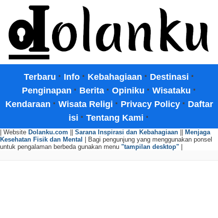
·
·
·
·
Terbaru
Info
Kebahagiaan
Destinasi
·
·
·
·
Penginapan
Berita
Opiniku
Wisataku
·
·
·
Kendaraan
Wisata Religi
Privacy Policy
Daftar
·
·
isi
Tentang Kami
| Website
Dolanku.com
||
Sarana Inspirasi dan Kebahagiaan
||
Menjaga
Kesehatan Fisik dan Mental
| Bagi pengunjung yang menggunakan ponsel
untuk pengalaman berbeda gunakan menu
"tampilan desktop"
|