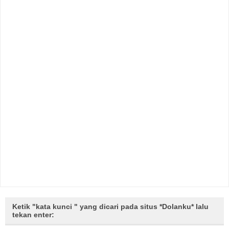
Ketik "kata kunci " yang dicari pada situs *Dolanku* lalu
tekan enter: