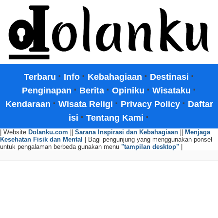
·
·
·
·
Terbaru
Info
Kebahagiaan
Destinasi
·
·
·
·
Penginapan
Berita
Opiniku
Wisataku
·
·
·
Kendaraan
Wisata Religi
Privacy Policy
Daftar
·
·
isi
Tentang Kami
| Website
Dolanku.com
||
Sarana Inspirasi dan Kebahagiaan
||
Menjaga
Kesehatan Fisik dan Mental
| Bagi pengunjung yang menggunakan ponsel
untuk pengalaman berbeda gunakan menu
"tampilan desktop"
|