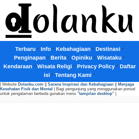
·
·
·
·
Terbaru
Info
Kebahagiaan
Destinasi
·
·
·
·
Penginapan
Berita
Opiniku
Wisataku
·
·
·
Kendaraan
Wisata Religi
Privacy Policy
Daftar
·
·
isi
Tentang Kami
| Website
Dolanku.com
||
Sarana Inspirasi dan Kebahagiaan
||
Menjaga
Kesehatan Fisik dan Mental
| Bagi pengunjung yang menggunakan ponsel
untuk pengalaman berbeda gunakan menu
"tampilan desktop"
|