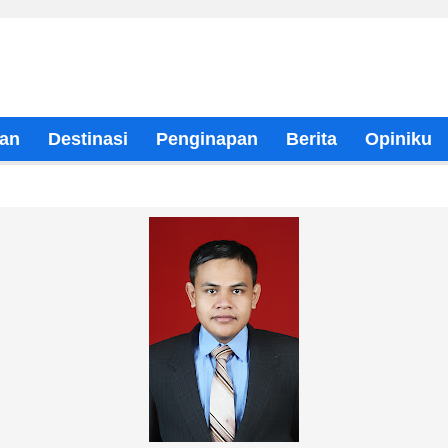
an
Destinasi
Penginapan
Berita
Opiniku