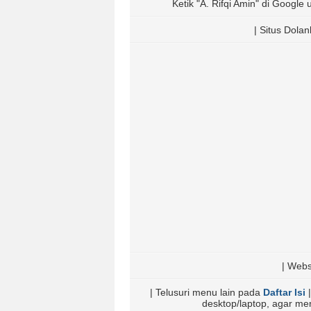
Ketik "A. Rifqi Amin" di Google u
| Situs Dola
| Webs
| Telusuri menu lain pada
Daftar Isi
|
desktop/laptop, agar m