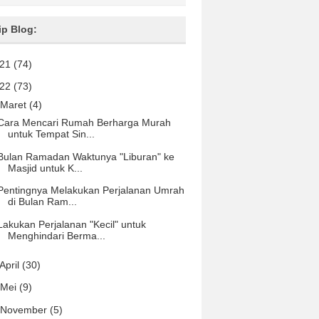
ip Blog:
021
(74)
022
(73)
Maret
(4)
Cara Mencari Rumah Berharga Murah
untuk Tempat Sin...
Bulan Ramadan Waktunya "Liburan" ke
Masjid untuk K...
Pentingnya Melakukan Perjalanan Umrah
di Bulan Ram...
Lakukan Perjalanan "Kecil" untuk
Menghindari Berma...
April
(30)
Mei
(9)
November
(5)