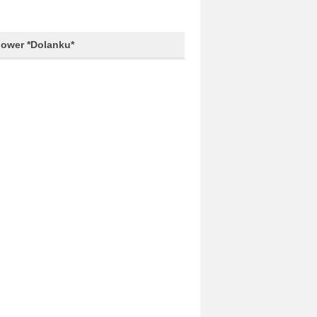
lower *Dolanku*