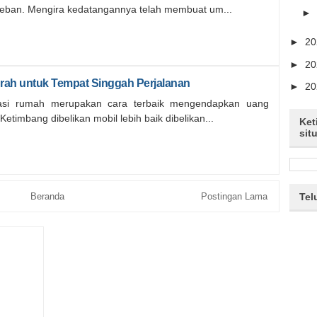
beban. Mengira kedatangannya telah membuat um...
►
►
2
►
2
ah untuk Tempat Singgah Perjalanan
►
2
tasi rumah merupakan cara terbaik mengendapkan uang
etimbang dibelikan mobil lebih baik dibelikan...
Ket
sit
Beranda
Postingan Lama
Tel