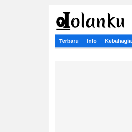
Terbaru
Info
Kebahagia
Wisata Religi