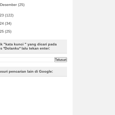
Desember
(25)
023
(122)
024
(34)
025
(25)
ik "kata kunci " yang dicari pada
us *Dolanku* lalu tekan enter:
usuri pencarian lain di Google: