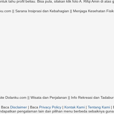
ntuk tahu profil beliau. Bisa pula, silakan klik foto A. Rifqi Amin di ata
nku.com || Sarana Insiprasi dan Kebahagian || Menjaga Kesehatan Fisik
ite Dolanku.com || Wisata dan Perjalanan || Info Rekreasi dan Tadabur
 Baca
Disclaimer
| Baca
Privacy Policy
|
Kontak Kami
|
Tentang Kami
| 
endapatkan pengalaman lain dan pilihan menu berbeda sebaiknya gun