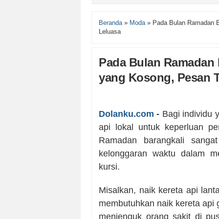
Beranda
»
Moda
»
Pada Bulan Ramadan Ba
Leluasa
Pada Bulan Ramadan B
yang Kosong, Pesan T
Dolanku.com
-
Bagi individu
api lokal untuk keperluan pe
Ramadan barangkali sangat 
kelonggaran waktu dalam me
kursi.
Misalkan, naik kereta api lan
membutuhkan naik kereta api g
menjenguk orang sakit di pus