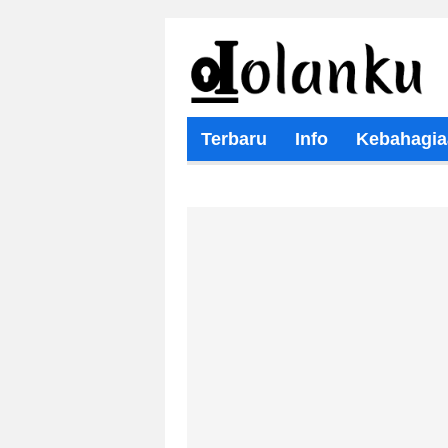
Terbaru
Info
Kebahagia
Wisata Religi