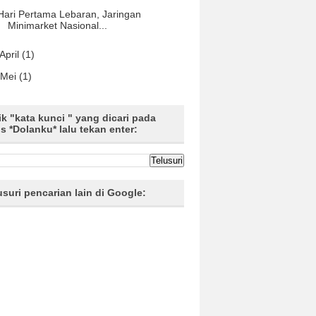
Hari Pertama Lebaran, Jaringan
Minimarket Nasional...
April
(1)
Mei
(1)
ik "kata kunci " yang dicari pada
us *Dolanku* lalu tekan enter:
usuri pencarian lain di Google: