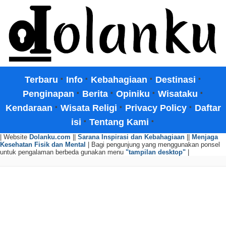
·
·
·
·
Terbaru
Info
Kebahagiaan
Destinasi
·
·
·
·
Penginapan
Berita
Opiniku
Wisataku
·
·
·
Kendaraan
Wisata Religi
Privacy Policy
Daftar
·
·
isi
Tentang Kami
| Website
Dolanku.com
||
Sarana Inspirasi dan Kebahagiaan
||
Menjaga
Kesehatan Fisik dan Mental
| Bagi pengunjung yang menggunakan ponsel
untuk pengalaman berbeda gunakan menu
"tampilan desktop"
|