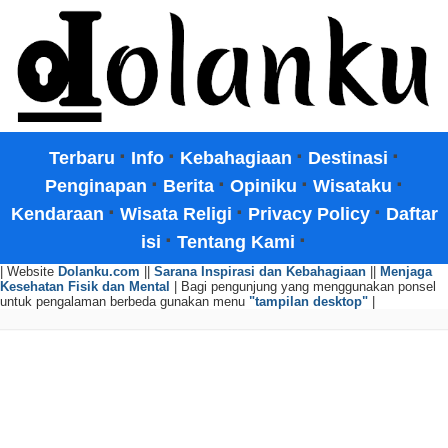
·
·
·
·
Terbaru
Info
Kebahagiaan
Destinasi
·
·
·
·
Penginapan
Berita
Opiniku
Wisataku
·
·
·
Kendaraan
Wisata Religi
Privacy Policy
Daftar
·
·
isi
Tentang Kami
| Website
Dolanku.com
||
Sarana Inspirasi dan Kebahagiaan
||
Menjaga
Kesehatan Fisik dan Mental
| Bagi pengunjung yang menggunakan ponsel
untuk pengalaman berbeda gunakan menu
"tampilan desktop"
|