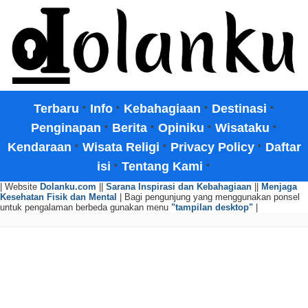
·
·
·
·
Terbaru
Info
Kebahagiaan
Destinasi
·
·
·
·
Penginapan
Berita
Opiniku
Wisataku
·
·
·
Kendaraan
Wisata Religi
Privacy Policy
Daftar
·
·
isi
Tentang Kami
| Website
Dolanku.com
||
Sarana Inspirasi dan Kebahagiaan
||
Menjaga
Kesehatan Fisik dan Mental
| Bagi pengunjung yang menggunakan ponsel
untuk pengalaman berbeda gunakan menu
"tampilan desktop"
|