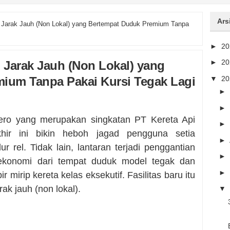
Ars
 Jarak Jauh (Non Lokal) yang Bertempat Duduk Premium Tanpa
►
2
►
2
 Jarak Jauh (Non Lokal) yang
ium Tanpa Pakai Kursi Tegak Lagi
▼
2
►
►
ro yang merupakan singkatan PT Kereta Api
►
akhir ini bikin heboh jagad pengguna setia
►
r rel. Tidak lain, lantaran terjadi penggantian
►
 ekonomi dari tempat duduk model tegak dan
►
mirip kereta kelas eksekutif. Fasilitas baru itu
ak jauh (non lokal).
▼