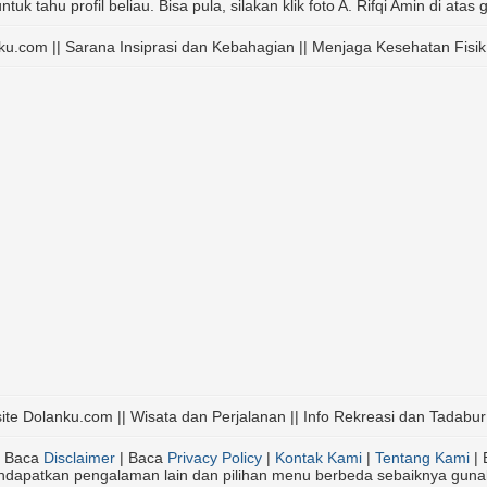
ntuk tahu profil beliau. Bisa pula, silakan klik foto A. Rifqi Amin di ata
nku.com || Sarana Insiprasi dan Kebahagian || Menjaga Kesehatan Fisik
ite Dolanku.com || Wisata dan Perjalanan || Info Rekreasi dan Tadabur
 Baca
Disclaimer
| Baca
Privacy Policy
|
Kontak Kami
|
Tentang Kami
| 
endapatkan pengalaman lain dan pilihan menu berbeda sebaiknya gun