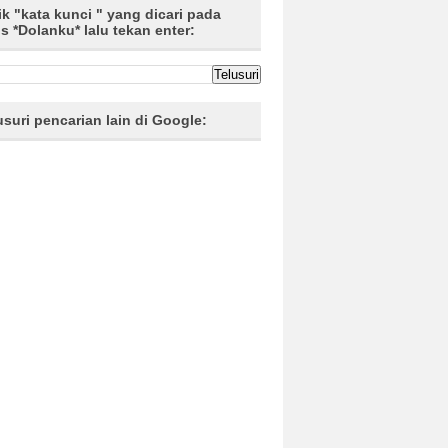
ik "kata kunci " yang dicari pada
us *Dolanku* lalu tekan enter:
usuri pencarian lain di Google: