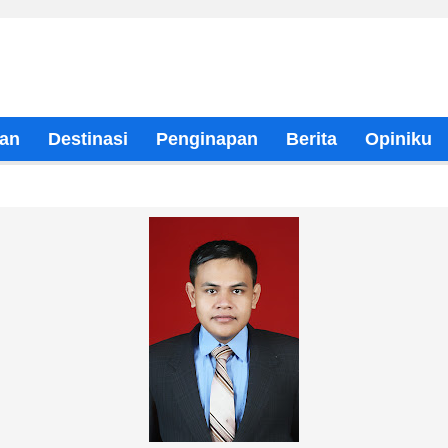
an
Destinasi
Penginapan
Berita
Opiniku