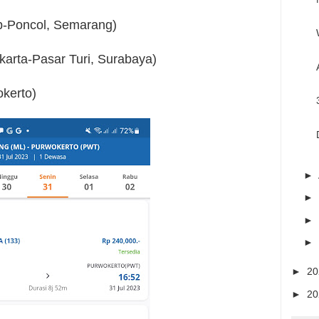
p-Poncol, Semarang)
karta-Pasar Turi, Surabaya)
kerto)
►
►
►
►
►
2
►
2