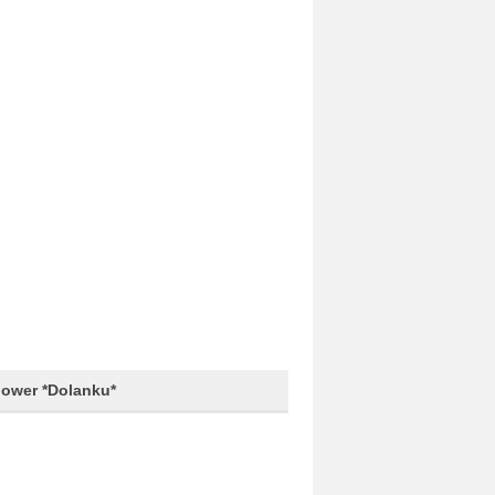
lower *Dolanku*