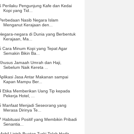
6 Perilaku Pengunjung Kafe dan Kedai
Kopi yang Tid...
Perbedaan Nasib Negara Islam
Menganut Kerajaan den...
Negara-negara di Dunia yang Berbentuk
Kerajaan, Ma...
5 Cara Minum Kopi yang Tepat Agar
Semakin Bikin Ba...
Khusus Jamaah Umrah dan Haji,
Sebelum Naik Kereta ...
Aplikasi Jasa Antar Makanan sampai
Kapan Mampu Ber...
4 Etika Memberikan Uang Tip kepada
Pekerja Hotel, ...
5 Manfaat Menjadi Seseorang yang
Merasa Dirinya Te...
7 Habituasi Positif yang Membikin Pribadi
Senantia...
Mobil Listrik Buatan Turki Telah Hadir