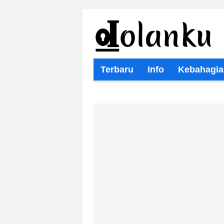
Terbaru
Info
Kebahagia
Wisata Religi