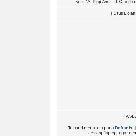
Ketik "A. Rifqi Amin" di Google u
| Situs Dola
| Webs
| Telusuri menu lain pada
Daftar Isi
|
desktop/laptop, agar m