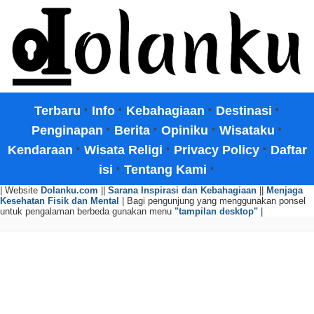
·
·
·
·
Terbaru
Info
Kebahagiaan
Destinasi
·
·
·
·
Penginapan
Berita
Opiniku
Wisataku
·
·
·
Kendaraan
Wisata Religi
Privacy Policy
Daftar
·
·
isi
Tentang Kami
| Website
Dolanku.com
||
Sarana Inspirasi dan Kebahagiaan
||
Menjaga
Kesehatan Fisik dan Mental
| Bagi pengunjung yang menggunakan ponsel
untuk pengalaman berbeda gunakan menu
"tampilan desktop"
|