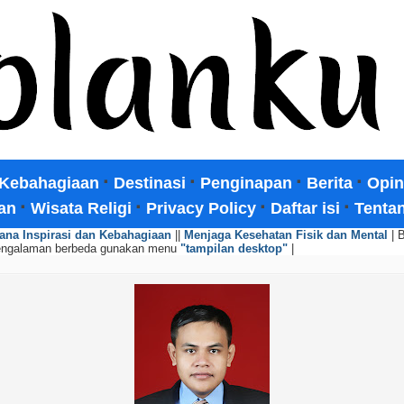
·
·
·
·
Kebahagiaan
Destinasi
Penginapan
Berita
Opin
·
·
·
·
an
Wisata Religi
Privacy Policy
Daftar isi
Tenta
ana Inspirasi dan Kebahagiaan
||
Menjaga Kesehatan Fisik dan Mental
| 
engalaman berbeda gunakan menu
"tampilan desktop"
|