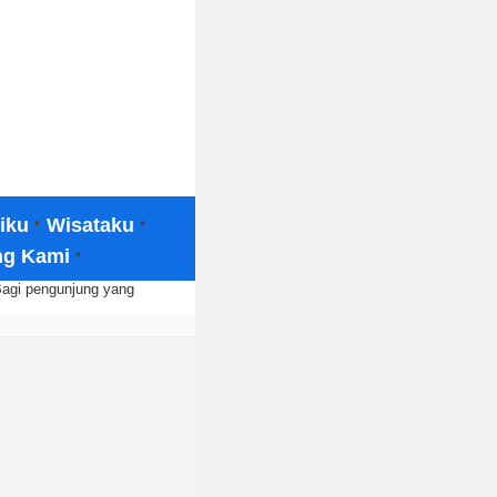
·
·
iku
Wisataku
·
ng Kami
Bagi pengunjung yang