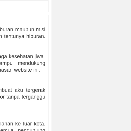
iburan maupun misi
n tentunya hiburan.
aga kesehatan jiwa-
mampu mendukung
asan website ini.
buat aku tergerak
or tanpa terganggu
lanan ke luar kota.
 semua pengunjung