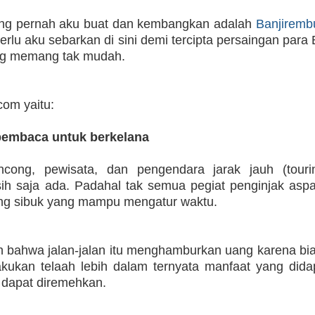
ang pernah aku buat dan kembangkan adalah
Banjiremb
perlu aku sebarkan di sini demi tercipta persaingan para
log memang tak mudah.
com yaitu:
 pembaca untuk berkelana
ncong, pewisata, dan pengendara jarak jauh (touri
 saja ada. Padahal tak semua pegiat penginjak aspal 
ng sibuk yang mampu mengatur waktu.
n bahwa jalan-jalan itu menghamburkan uang karena bi
lakukan telaah lebih dalam ternyata manfaat yang dida
k dapat diremehkan.