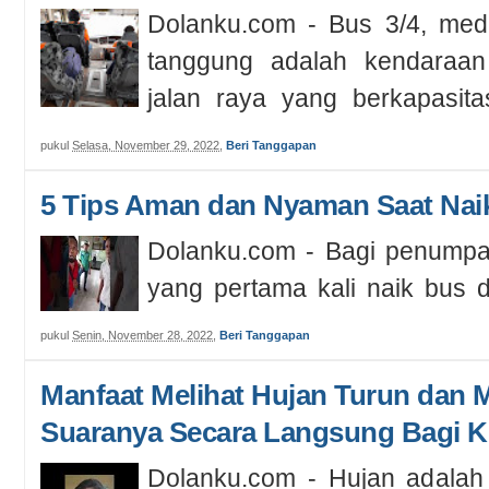
Dolanku.com - Bus 3/4, med
tanggung adalah kendaraan
jalan raya yang berkapasit
29,...
pukul
Selasa, November 29, 2022
,
Beri Tanggapan
5 Tips Aman dan Nyaman Saat Naik
Dolanku.com - Bagi penumpa
yang pertama kali naik bus d
tak perlu takut, cemas, atau ri
pukul
Senin, November 28, 2022
,
Beri Tanggapan
Manfaat Melihat Hujan Turun dan
Suaranya Secara Langsung Bagi K
Dolanku.com - Hujan adalah 