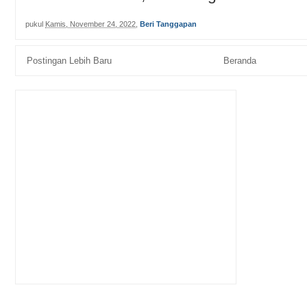
pere...
pukul
Kamis, November 24, 2022
,
Beri Tanggapan
Postingan Lebih Baru
Beranda