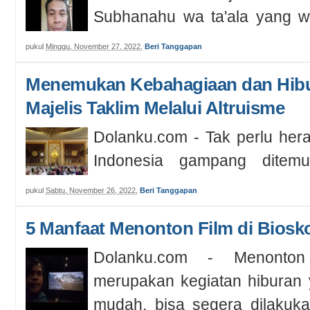
Subhanahu wa ta'ala yang wa
pun turunnya hujan menyebab
pukul
Minggu, November 27, 2022
,
Beri Tanggapan
Menemukan Kebahagiaan dan Hibur
Majelis Taklim Melalui Altruisme
Dolanku.com - Tak perlu hera
Indonesia gampang ditemu
bertempat seperti Masjid, perk
pukul
Sabtu, November 26, 2022
,
Beri Tanggapan
5 Manfaat Menonton Film di Biosk
Dolanku.com - Menonton
merupakan kegiatan hiburan 
mudah, bisa segera dilakuka