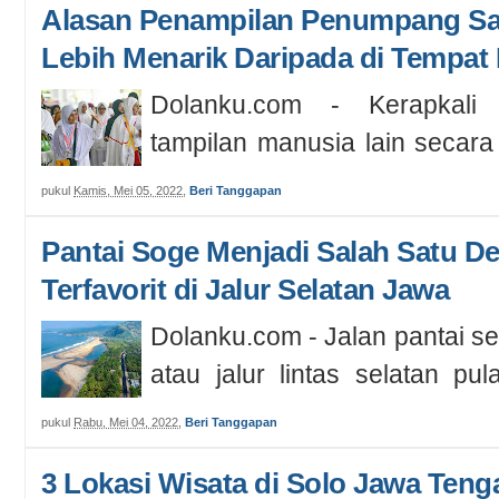
Alasan Penampilan Penumpang Saa
Lebih Menarik Daripada di Tempat 
Dolanku.com - Kerapkali 
tampilan manusia lain secara 
berdasarkan pengalaman pribad
pukul
Kamis, Mei 05, 2022
,
Beri Tanggapan
Pantai Soge Menjadi Salah Satu De
Terfavorit di Jalur Selatan Jawa
Dolanku.com - Jalan pantai se
atau jalur lintas selatan p
area yang dipenuhi wisata ala
pukul
Rabu, Mei 04, 2022
,
Beri Tanggapan
3 Lokasi Wisata di Solo Jawa Teng