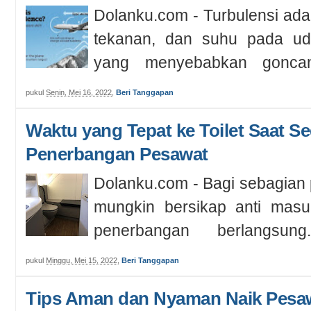
Dolanku.com - Turbulensi ad
tekanan, dan suhu pada uda
yang menyebabkan goncan
pada...
pukul
Senin, Mei 16, 2022
,
Beri Tanggapan
Waktu yang Tepat ke Toilet Saat S
Penerbangan Pesawat
Dolanku.com - Bagi sebagia
mungkin bersikap anti masuk
penerbangan berlangsun
menungg...
pukul
Minggu, Mei 15, 2022
,
Beri Tanggapan
Tips Aman dan Nyaman Naik Pesaw