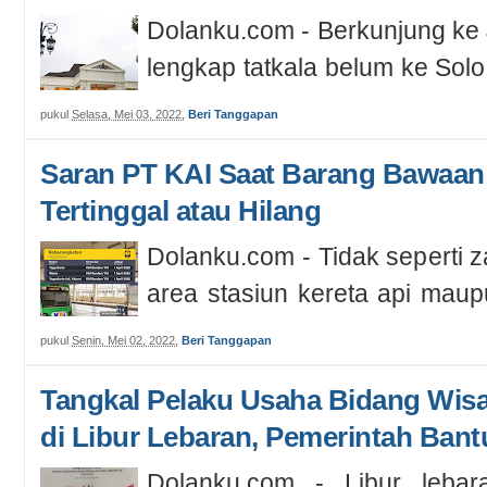
Dolanku.com - Berkunjung ke
lengkap tatkala belum ke Solo
itu patut dikunjungi bagi yang 
pukul
Selasa, Mei 03, 2022
,
Beri Tanggapan
Saran PT KAI Saat Barang Bawaa
Tertinggal atau Hilang
Dolanku.com - Tidak seperti 
area stasiun kereta api mau
disterilkan. Jangankan bersih d
pukul
Senin, Mei 02, 2022
,
Beri Tanggapan
Tangkal Pelaku Usaha Bidang Wisa
di Libur Lebaran, Pemerintah Bant
Dolanku.com - Libur lebara