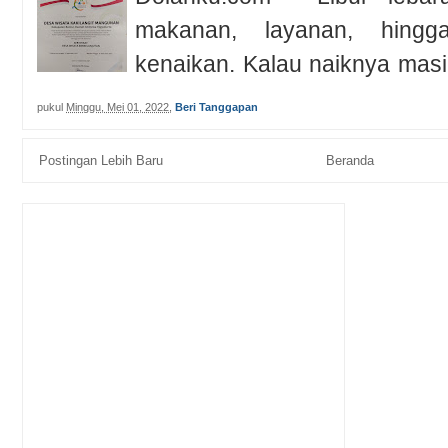
makanan, layanan, hingg
kenaikan. Kalau naiknya masi
denga...
pukul
Minggu, Mei 01, 2022
,
Beri Tanggapan
Postingan Lebih Baru
Beranda