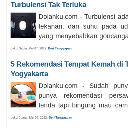
Turbulensi Tak Terluka
Dolanku.com - Turbulensi ad
tekanan, dan suhu pada uda
yang menyebabkan goncangan
...
pukul
Sabtu, Mei 07, 2022
,
Beri Tanggapan
5 Rekomendasi Tempat Kemah di T
Yogyakarta
Dolanku.com - Sudah puny
punya rekomendasi persa
tenda tapi bingung mau cam
baik jadik...
pukul
Jumat, Mei 06, 2022
,
Beri Tanggapan