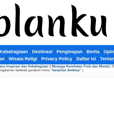
·
·
·
·
Kebahagiaan
Destinasi
Penginapan
Berita
Opin
·
·
·
·
an
Wisata Religi
Privacy Policy
Daftar isi
Tenta
ana Inspirasi dan Kebahagiaan
||
Menjaga Kesehatan Fisik dan Mental
| 
engalaman berbeda gunakan menu
"tampilan desktop"
|