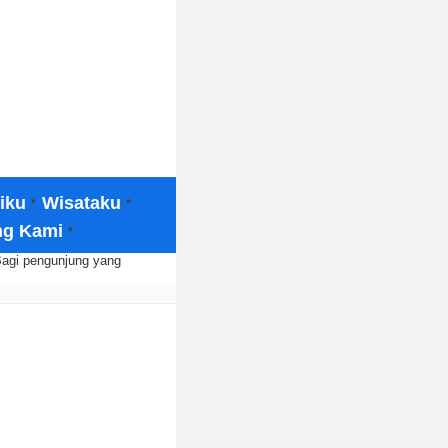
·
·
iku
Wisataku
·
ng Kami
Bagi pengunjung yang